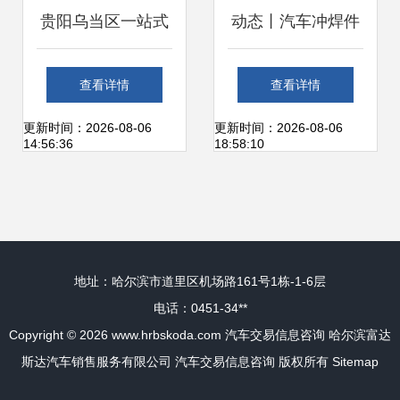
贵阳乌当区一站式
动态丨汽车冲焊件
汽车服务 违章咨
领域国产佼佼者南
查看详情
查看详情
询、二手车交易发
京天河汽车零部件
更新时间：2026-08-06
更新时间：2026-08-06
14:56:36
18:58:10
票办理与信息指南
股份启动“供应链系
统管理升级”咨询项
地址：哈尔滨市道里区机场路161号1栋-1-6层
目
电话：0451-34**
Copyright © 2026
www.hrbskoda.com
汽车交易信息咨询
哈尔滨富达
斯达汽车销售服务有限公司
汽车交易信息咨询
版权所有
Sitemap